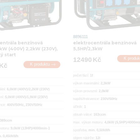
8896111
entrála benzínová
elektrocentrála benzínová
kW (400V) 2,2kW (230V),
5,5HP/2,3kW
ý start
12490
Kč
K produk

Kč
K produktu
počet fází:
1f
výkon maximální:
2,3kW
ální:
6,0kW (400V)/2,2kW (230V)
výkon provozní:
2,0kW
ní:
5,0kW (400V)/1,9kW (230V)
napětí/frekvence:
230V/50Hz
ence:
400V/50Hz, 230V/50Hz
účiník:
1
obsah válce:
163ccm
389ccm
max. výkon motoru:
4,0kW (5,5HP)/4000mi
motoru:
9,0kW (13HP)/4000min-1
spotřeba:
min. 0,5l/kWh
. 0,45l/kWh
objem nádrže:
12l