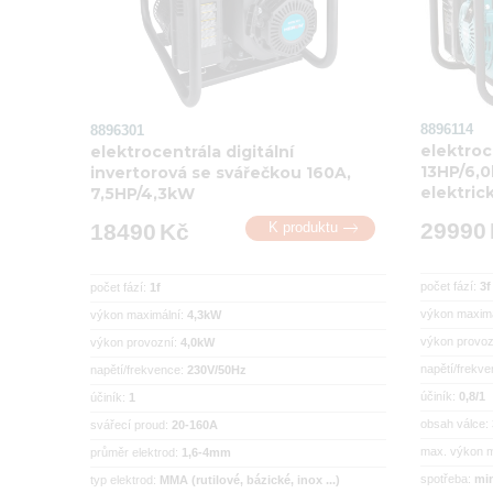
8896114
8896301
elektroc
elektrocentrála digitální
13HP/6,0
invertorová se svářečkou 160A,
elektrick
7,5HP/4,3kW

29990
18490
Kč
K produktu
počet fází:
3f
počet fází:
1f
výkon maxim
výkon maximální:
4,3kW
výkon provoz
výkon provozní:
4,0kW
napětí/frekv
napětí/frekvence:
230V/50Hz
účiník:
0,8/1
účiník:
1
obsah válce:
svářecí proud:
20-160A
max. výkon 
průměr elektrod:
1,6-4mm
spotřeba:
min
typ elektrod:
MMA (rutilové, bázické, inox ...)