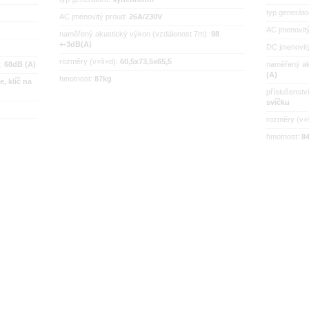
typ generáto
AC jmenovitý proud:
26A/230V
AC jmenovit
naměřený akustický výkon (vzdálenost 7m):
98
+-3dB(A)
DC jmenovit
rozměry (v×š×d):
60,5x73,5x65,5
):
68dB (A)
naměřený ak
(A)
hmotnost:
87kg
, klíč na
příslušenstv
svíčku
rozměry (v×
hmotnost:
84