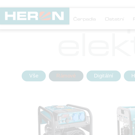

Elektrocentrály
Čerpadla
Ostatní
elek
Vše
Rámové
Digitální
H