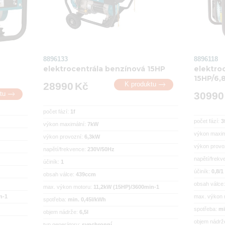
8896133
8896118
elektrocentrála benzínová 15HP
elektro
15HP/6,

28990
Kč
K produktu

30990
tu
počet fází:
1f
počet fází:
3
výkon maximální:
7kW
výkon maxim
výkon provozní:
6,3kW
výkon provo
napětí/frekvence:
230V/50Hz
napětí/frek
účiník:
1
účiník:
0,8/1
obsah válce:
439ccm
obsah válce
max. výkon motoru:
11,2kW (15HP)/3600min-1
n-1
max. výkon 
spotřeba:
min. 0,45l/kWh
spotřeba:
mi
objem nádrže:
6,5l
objem nádrž
typ generátoru:
synchronní