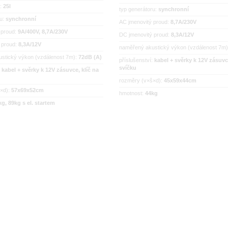
e:
25l
typ generátoru:
synchronní
ru:
synchronní
AC jmenovitý proud:
8,7A/230V
 proud:
9A/400V, 8,7A/230V
DC jmenovitý proud:
8,3A/12V
 proud:
8,3A/12V
naměřený akustický výkon (vzdálenost 7m
stický výkon (vzdálenost 7m):
72dB (A)
příslušenství:
kabel + svěrky k 12V zásuvce
svíčku
:
kabel + svěrky k 12V zásuvce, klíč na
rozměry (v×š×d):
45x59x44cm
š×d):
57x69x52cm
hmotnost:
44kg
kg, 89kg s el. startem