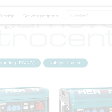
Rámov
Prodejci
Servis a podpora
MENU
trocen
ybridní (LPG/NG)
Nabíjecí stanice