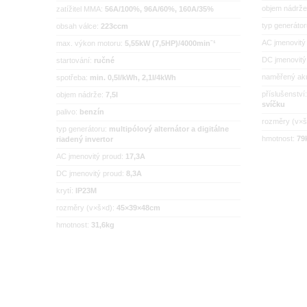
objem nádrž
zatížitel MMA:
56A/100%, 96A/60%, 160A/35%
typ generáto
obsah válce:
223ccm
AC jmenovitý
max. výkon motoru:
5,55kW (7,5HP)/4000minˉ¹
DC jmenovitý
startování:
ručné
naměřený aku
spotřeba:
min. 0,5l/kWh, 2,1l/4kWh
příslušenství
objem nádrže:
7,5l
svíčku
palivo:
benzín
rozměry (v×
typ generátoru:
multipólový alternátor a digitálne
hmotnost:
79
riadený invertor
AC jmenovitý proud:
17,3A
DC jmenovitý proud:
8,3A
krytí:
IP23M
rozměry (v×š×d):
45×39×48cm
hmotnost:
31,6kg