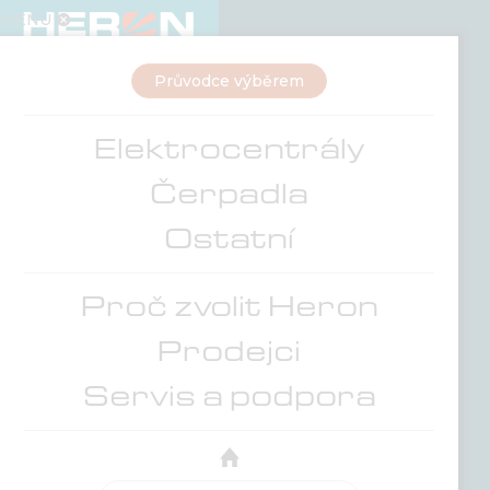
KONTAKT
MENU

Pro obchodníky
Průvodce výběrem
Elektrocentrály
Čerpadla
Ostatní
Proč zvolit Heron
Prodejci
Servis a podpora
