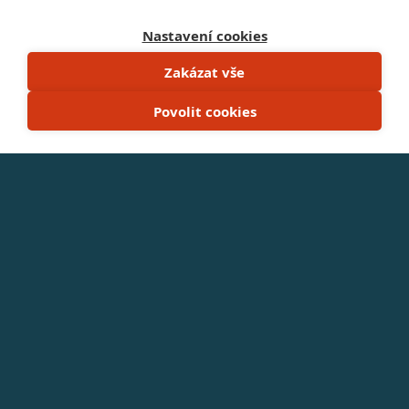

Kde koupit
Nastavení cookies
Zakázat vše
Povolit cookies
Úvodní stránka
Produkty
Průvodce výběrem
Elektrocentrály
Čerpadla
Samostatné motory
Ostatní stroje
Příslušenství
Technologie
Vlastnosti elektrocentrál