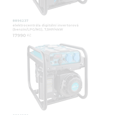
8896237
elektrocentrála digitální invertorová
(benzín/LPG/NG), 7,5HP/4kW
17990
Kč