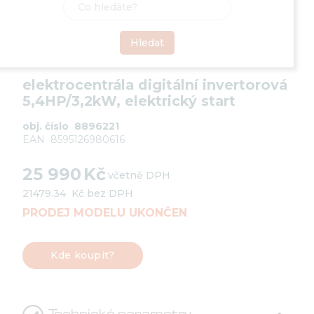

Elektrocentrály
elektrocentrála digitální invertorová
5,4HP/3,2kW, elektrický start
obj. číslo
8896221
EAN
8595126980616
25 990
Kč
včetně DPH
21479.34
Kč bez DPH
PRODEJ MODELU UKONČEN
Kde koupit?
Technické parametry