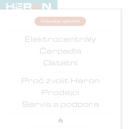
MENU

Průvodce výběrem
Elektrocentrály
Čerpadla
Ostatní
Proč zvolit Heron
Prodejci
Servis a podpora
