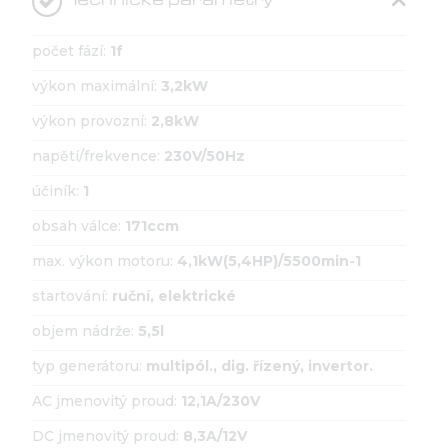
počet fází:
1f
výkon maximální:
3,2kW
výkon provozní:
2,8kW
napětí/frekvence:
230V/50Hz
účiník:
1
obsah válce:
171ccm
max. výkon motoru:
4,1kW(5,4HP)/5500min-1
startování:
ruční, elektrické
objem nádrže:
5,5l
typ generátoru:
multipól., dig. řízený, invertor.
AC jmenovitý proud:
12,1A/230V
DC jmenovitý proud:
8,3A/12V