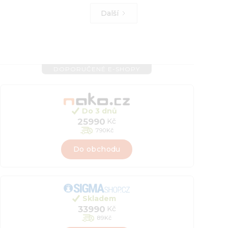
Další
DOPORUČENÉ E-SHOPY
Do 3 dnů
25990
Kč
790
Kč
Do obchodu
Skladem
33990
Kč
89
Kč