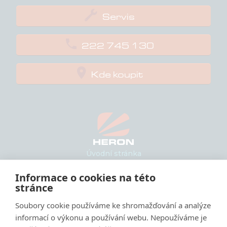

Servis

222 745 130

Kde koupit
Úvodní stránka
Informace o cookies na této
Produkty
stránce
Průvodce výběrem
Elektrocentrály
Soubory cookie používáme ke shromažďování a analýze
Čerpadla
informací o výkonu a používání webu. Nepoužíváme je
Samostatné motory