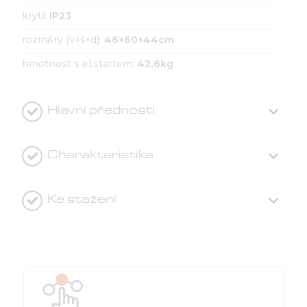
krytí:
IP23
rozměry (v×š×d):
46×60×44cm
hmotnost s el.startem:
42,6kg
Hlavní přednosti
Charakteristika
Ke stažení