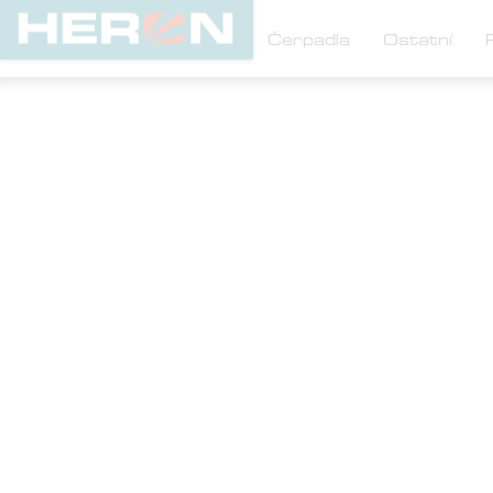

Elektrocentrály
Čerpadla
Ostatní