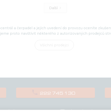
Další
centrál a čerpadel a jejich uvedení do provozu oceníte zkuše
eme proto navštívit některého z autorizovaných prodejců str
Všichni prodejci

222 745 130
rodukty
Technologie