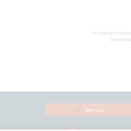
Při nákupu elektro
Doporučuj

Servis
P