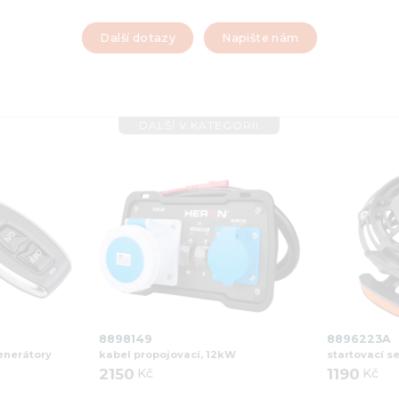
Další dotazy
Napište nám
DALŠÍ V KATEGORII
8898149
8896223A
enerátory
kabel propojovací, 12kW
startovací se
2150
Kč
1190
Kč