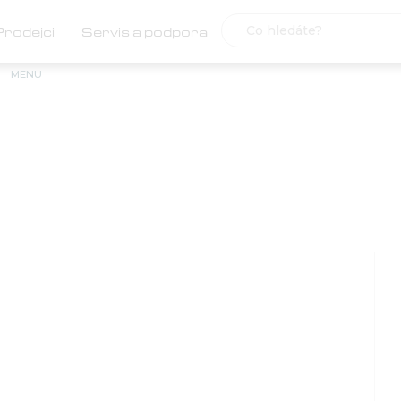
Prodejci
Servis a podpora
MENU