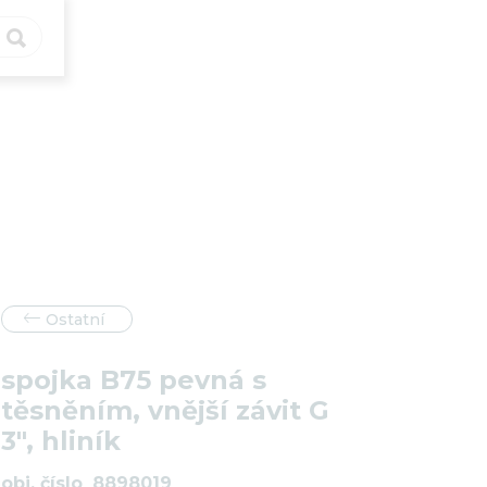


Ostatní
spojka B75 pevná s
těsněním, vnější závit G
3", hliník
obj. číslo
8898019