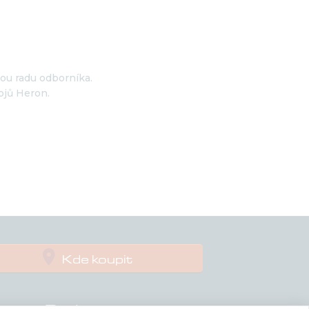
nou radu odborníka.
ojů Heron.

Kde koupit
Podpora