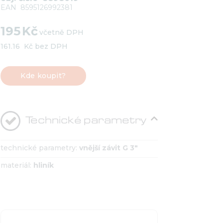
EAN
8595126992381
195
Kč
včetně DPH
161.16
Kč bez DPH
Kde koupit?
Technické parametry
technické parametry:
vnější závit G 3"
materiál:
hliník