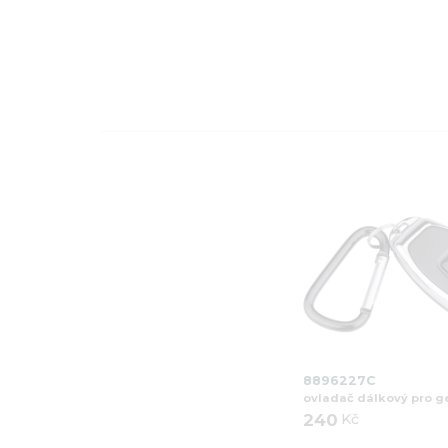
8896227C
ovladač dálkový pro g
240
Kč