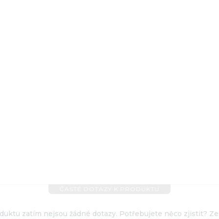
ČASTÉ DOTAZY K PRODUKTU
uktu zatím nejsou žádné dotazy. Potřebujete něco zjistit? Ze