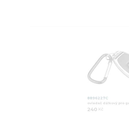
8896227C
ovladač dálkový pro g
240
Kč