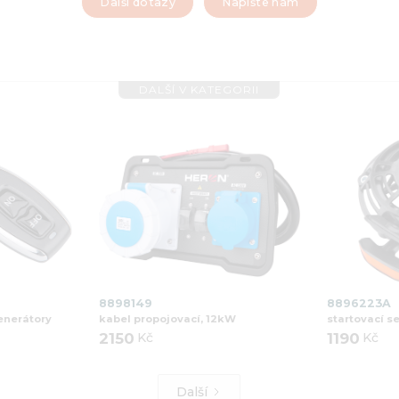
Další dotazy
Napište nám
DALŠÍ V KATEGORII
8898149
8896223A
enerátory
kabel propojovací, 12kW
startovací se
2150
Kč
1190
Kč
Další