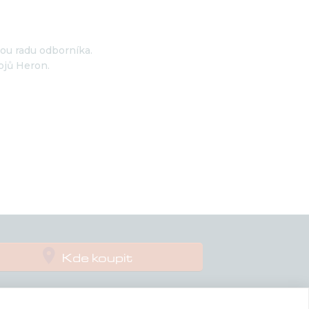
nou radu odborníka.
ojů Heron.

Kde koupit
Podpora