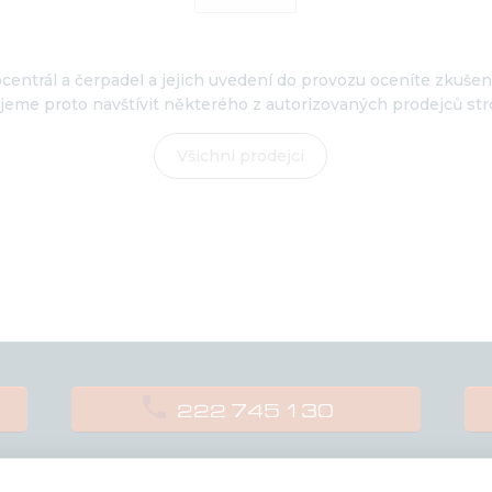
centrál a čerpadel a jejich uvedení do provozu oceníte zkuše
eme proto navštívit některého z autorizovaných prodejců str
Všichni prodejci

222 745 130
rodukty
Technologie