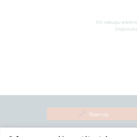
Při nákupu elektro
Doporučuj

Servis
P