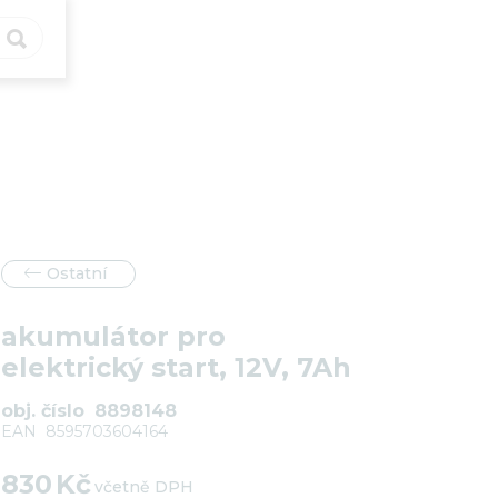


Ostatní
akumulátor pro
elektrický start, 12V, 7Ah
obj. číslo
8898148
EAN
8595703604164
830
Kč
včetně DPH