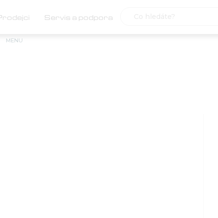
Prodejci
Servis a podpora
MENU