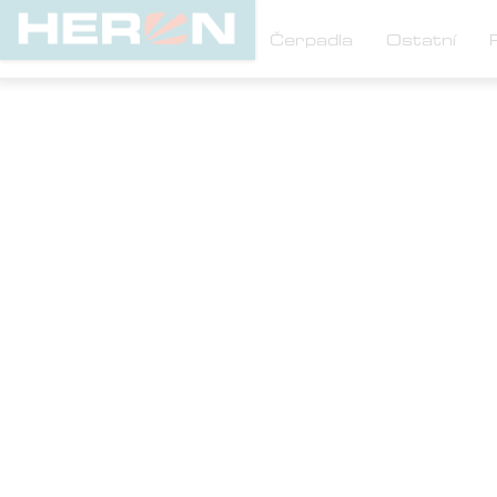

Elektrocentrály
Čerpadla
Ostatní